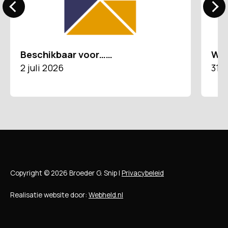
Beschikbaar voor……
Wat
2 juli 2026
31 
Copyright © 2026 Broeder G. Snip |
Privacybeleid
Realisatie website door:
Webheld.nl