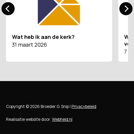
Wat heb ik aan de kerk?
Win
ver
31 maart 2026
7 ju
Copyright © 2026 Broeder G. Snip |
Privacybeleid
Realisatie website door:
Webheld.nl